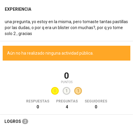
EXPERIENCIA
una pregunta, yo estoy en la misma, pero tomaste tantas pastillas
por las dudas, o por q era un blister con muchas?, por q yo tome
solo 2 , gracias
Aún no ha realizado ninguna actividad pública.
0
PUNTOS
0
1
1
RESPUESTAS
PREGUNTAS
SEGUIDORES
0
4
0
LOGROS
2