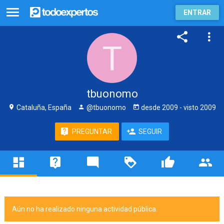
ENTRAR
tbuonomo
Cataluña, España
@tbuonomo
desde
2009
- visto
2009
PREGUNTAR
SEGUIR
Aún no ha realizado ninguna actividad pública.