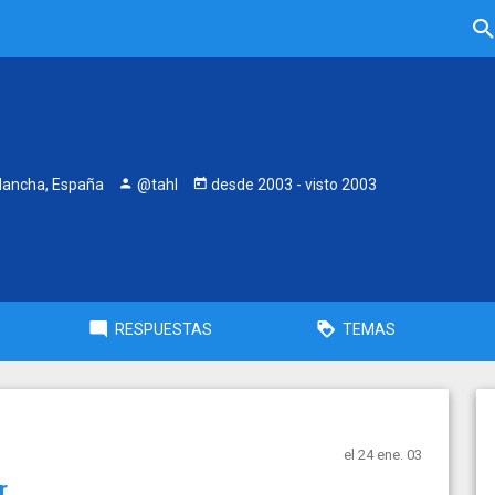
Mancha, España
@tahl
desde
2003
- visto
2003
RESPUESTAS
TEMAS
el 24 ene. 03
r