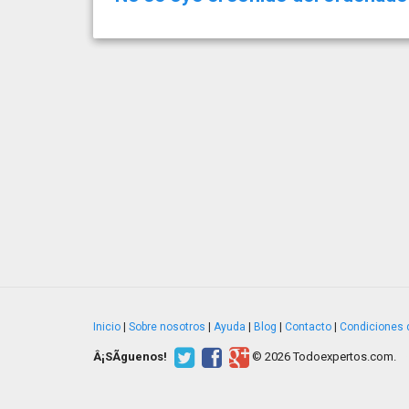
Inicio
|
Sobre nosotros
|
Ayuda
|
Blog
|
Contacto
|
Condiciones 
Â¡SÃ­guenos!
© 2026 Todoexpertos.com.
v