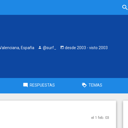
alenciana, España
@surf_
desde
2003
- visto
2003
RESPUESTAS
TEMAS
el 1 feb. 03