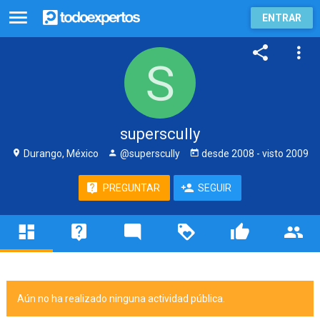
ENTRAR
superscully
Durango, México
@superscully
desde
2008
- visto
2009
PREGUNTAR
SEGUIR
Aún no ha realizado ninguna actividad pública.