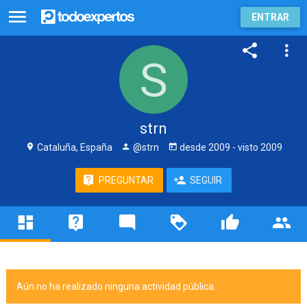
ENTRAR
strn
Cataluña, España
@strn
desde
2009
- visto
2009
PREGUNTAR
SEGUIR
Aún no ha realizado ninguna actividad pública.