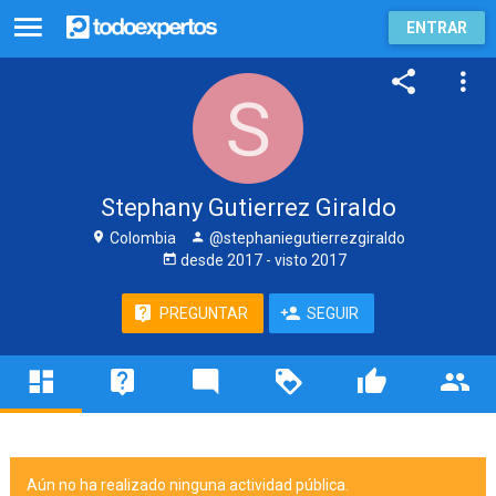
ENTRAR
Stephany Gutierrez Giraldo
Colombia
@stephaniegutierrezgiraldo
desde
2017
- visto
2017
PREGUNTAR
SEGUIR
Aún no ha realizado ninguna actividad pública.