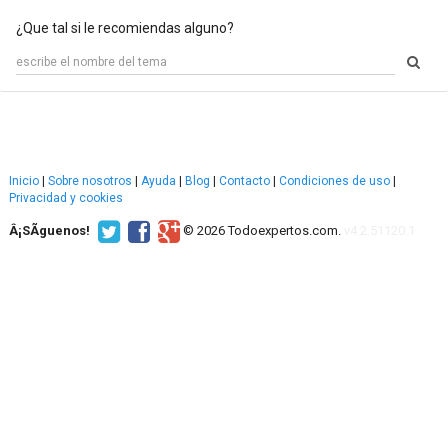
¿Que tal si le recomiendas alguno?
Inicio
|
Sobre nosotros
|
Ayuda
|
Blog
|
Contacto
|
Condiciones de uso
|
Privacidad y cookies
Â¡SÃ­guenos!
© 2026 Todoexpertos.com.
v4.2.51120.1