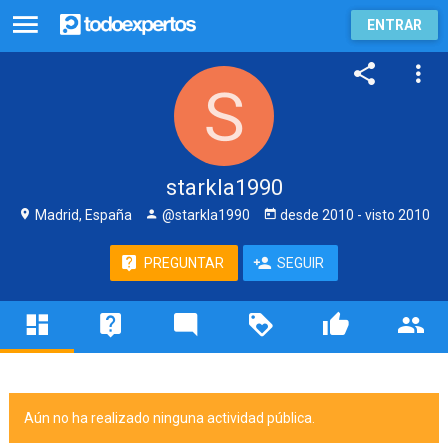
ENTRAR
starkla1990
Madrid, España
@starkla1990
desde
2010
- visto
2010
PREGUNTAR
SEGUIR
Aún no ha realizado ninguna actividad pública.