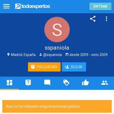
ENTRAR
sspaniola
Madrid, España
@sspaniola
desde
2009
- visto
2009
PREGUNTAR
SEGUIR
Aún no ha realizado ninguna actividad pública.