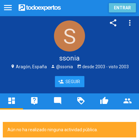
ENTRAR
ssonia
Aragón, España
@ssonia
desde
2003
- visto
2003
SEGUIR
Aún no ha realizado ninguna actividad pública.