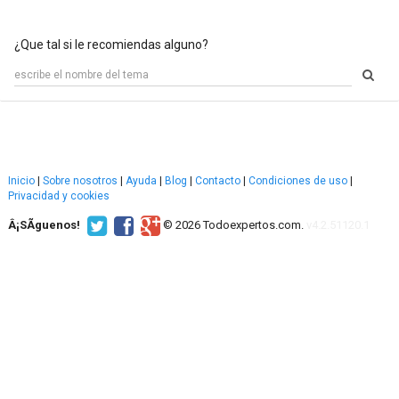
¿Que tal si le recomiendas alguno?
Inicio
|
Sobre nosotros
|
Ayuda
|
Blog
|
Contacto
|
Condiciones de uso
|
Privacidad y cookies
Â¡SÃ­guenos!
© 2026 Todoexpertos.com.
v4.2.51120.1