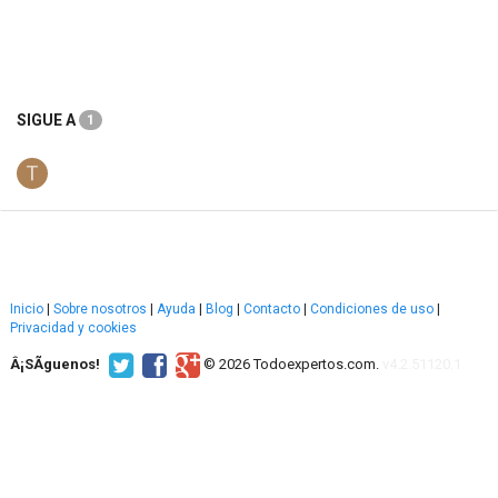
SIGUE A
1
Inicio
|
Sobre nosotros
|
Ayuda
|
Blog
|
Contacto
|
Condiciones de uso
|
Privacidad y cookies
Â¡SÃ­guenos!
© 2026 Todoexpertos.com.
v4.2.51120.1