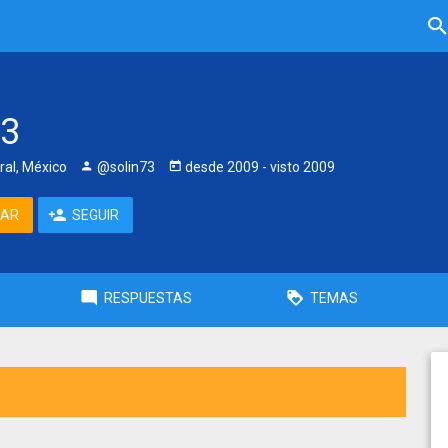
73
ral, México
@solin73
desde
2009
- visto
2009
TAR
SEGUIR
RESPUESTAS
TEMAS