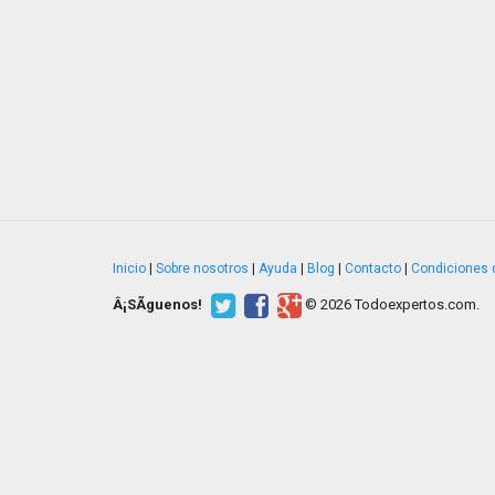
Inicio
|
Sobre nosotros
|
Ayuda
|
Blog
|
Contacto
|
Condiciones 
Â¡SÃ­guenos!
© 2026 Todoexpertos.com.
v