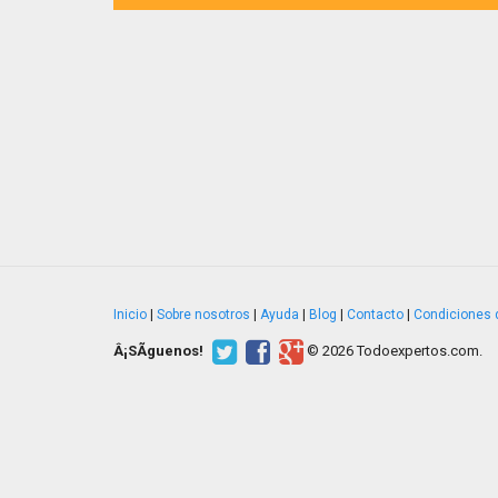
Inicio
|
Sobre nosotros
|
Ayuda
|
Blog
|
Contacto
|
Condiciones 
Â¡SÃ­guenos!
© 2026 Todoexpertos.com.
v