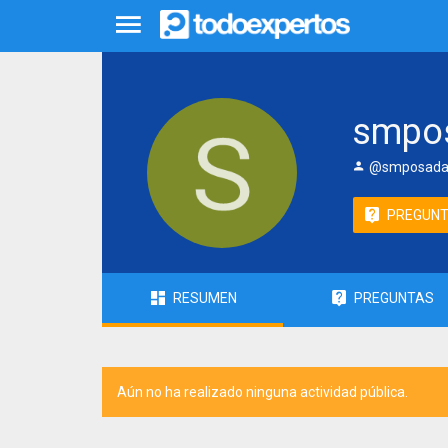
smpo
@smposada
PREGUN
RESUMEN
PREGUNTAS
Aún no ha realizado ninguna actividad pública.