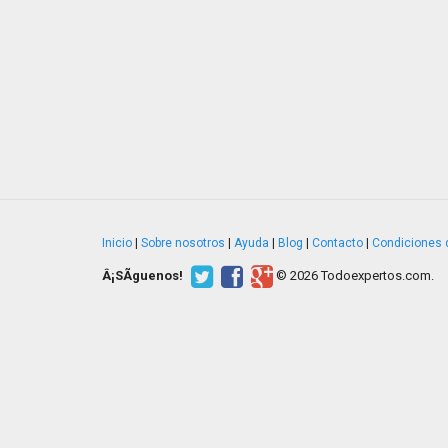
Inicio
|
Sobre nosotros
|
Ayuda
|
Blog
|
Contacto
|
Condiciones 
Â¡SÃ­guenos!
© 2026 Todoexpertos.com.
v