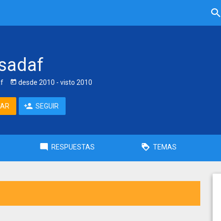
sadaf
f
desde
2010
- visto
2010
TAR
SEGUIR
RESPUESTAS
TEMAS