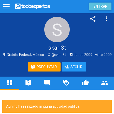
ENTRAR
skarl3t
Distrito Federal, México
@skarl3t
desde
2009
- visto
2009
PREGUNTAR
SEGUIR
Aún no ha realizado ninguna actividad pública.