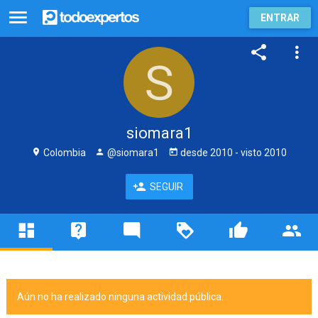
ENTRAR
siomara1
Colombia
@siomara1
desde
2010
- visto
2010
SEGUIR
Aún no ha realizado ninguna actividad pública.