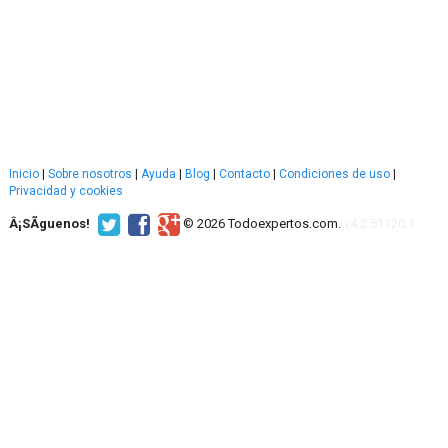
Inicio
|
Sobre nosotros
|
Ayuda
|
Blog
|
Contacto
|
Condiciones de uso
|
Privacidad y cookies
Â¡SÃ­guenos!
© 2026 Todoexpertos.com.
v4.2.51120.1