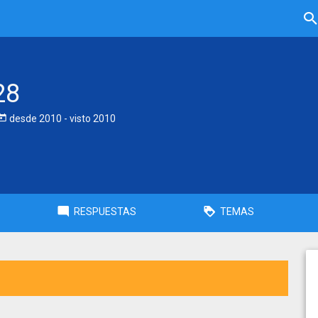
28
desde
2010
- visto
2010
RESPUESTAS
TEMAS