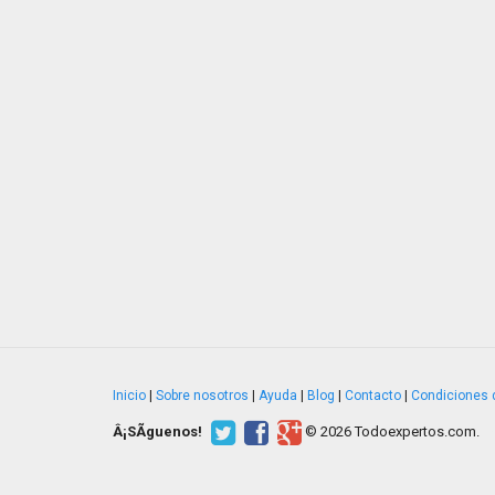
Inicio
|
Sobre nosotros
|
Ayuda
|
Blog
|
Contacto
|
Condiciones 
Â¡SÃ­guenos!
© 2026 Todoexpertos.com.
v