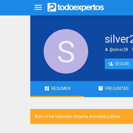
silver
@silver28
SEGUIR
RESUMEN
PREGUNTAS
Aún no ha realizado ninguna actividad pública.