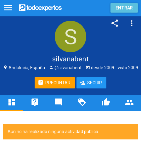
ENTRAR
silvanabent
Andalucía, España
@silvanabent
desde
2009
- visto
2009
PREGUNTAR
SEGUIR
Aún no ha realizado ninguna actividad pública.