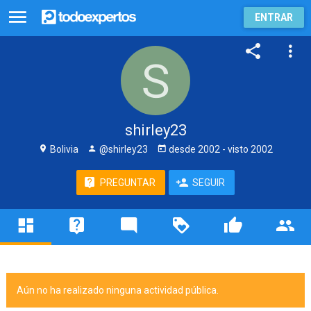
ENTRAR
shirley23
Bolivia
@shirley23
desde
2002
- visto
2002
PREGUNTAR
SEGUIR
Aún no ha realizado ninguna actividad pública.