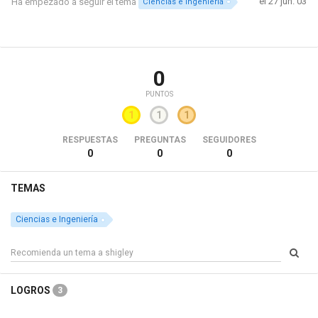
el 27 jun. 03
Ha empezado a seguir el tema
Ciencias e Ingeniería
0
PUNTOS
1
1
1
RESPUESTAS
PREGUNTAS
SEGUIDORES
0
0
0
TEMAS
Ciencias e Ingeniería
LOGROS
3