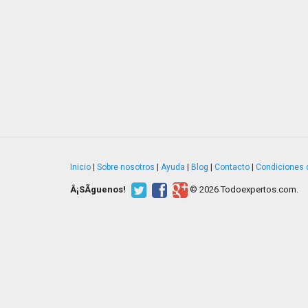
Inicio
|
Sobre nosotros
|
Ayuda
|
Blog
|
Contacto
|
Condiciones 
Â¡SÃ­guenos!
© 2026 Todoexpertos.com.
v