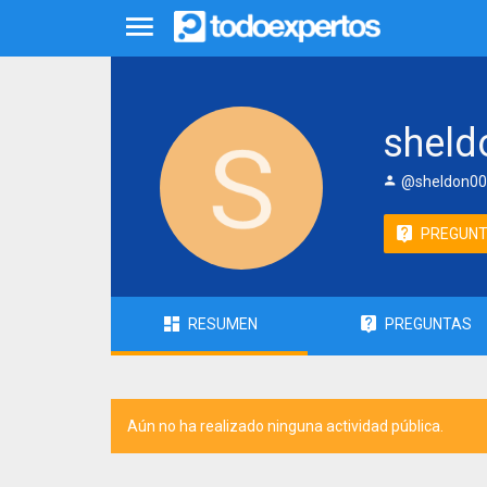
sheld
@sheldon00
PREGUN
RESUMEN
PREGUNTAS
Aún no ha realizado ninguna actividad pública.