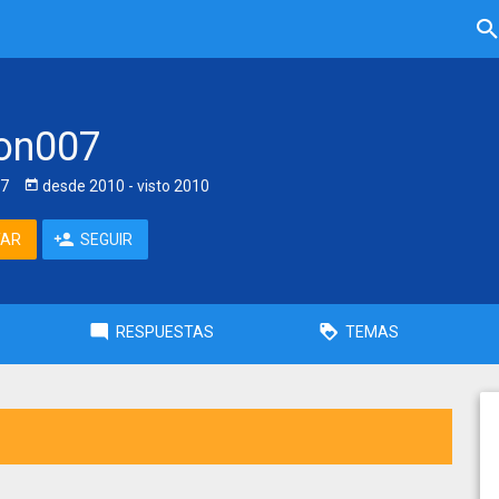
on007
7
desde
2010
- visto
2010
TAR
SEGUIR
RESPUESTAS
TEMAS