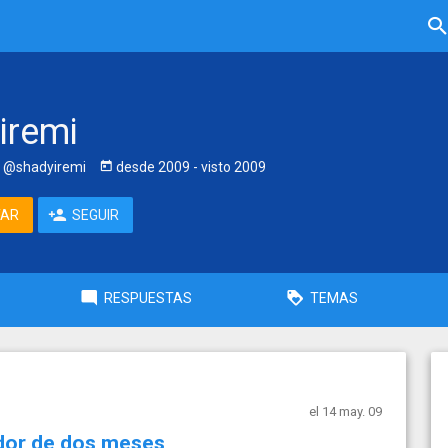
iremi
@shadyiremi
desde
2009
- visto
2009
TAR
SEGUIR
RESPUESTAS
TEMAS
el 14 may. 09
ador de dos meses