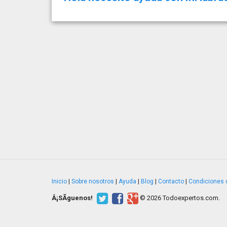
Inicio
|
Sobre nosotros
|
Ayuda
|
Blog
|
Contacto
|
Condiciones 
Â¡SÃ­guenos!
© 2026 Todoexpertos.com.
v