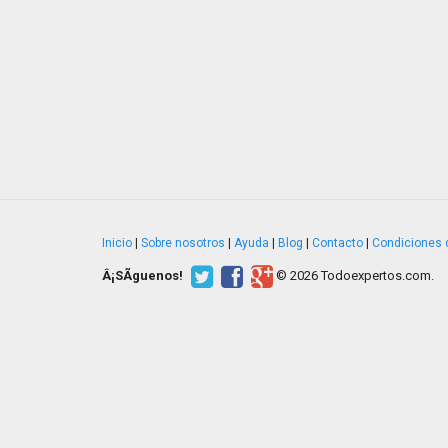
Inicio
|
Sobre nosotros
|
Ayuda
|
Blog
|
Contacto
|
Condiciones 
Â¡SÃ­guenos!
© 2026 Todoexpertos.com.
v