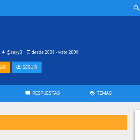
@sexy3
desde
2009
- visto
2009
TAR
SEGUIR
RESPUESTAS
TEMAS