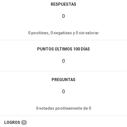
RESPUESTAS
0
0 positivas, 0 negativas y 0 sin valorar
PUNTOS ÚLTIMOS 100 DÍAS
0
PREGUNTAS
0
0 votadas positivamente de 0
LOGROS
1