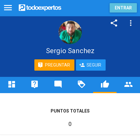
ENTRAR
Sergio Sanchez
PREGUNTAR
SEGUIR
PUNTOS TOTALES
0