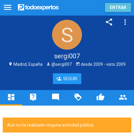
ENTRAR
sergi007
Madrid, España
@sergi007
desde
2009
- visto
2009
SEGUIR
Aún no ha realizado ninguna actividad pública.