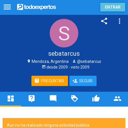
ENTRAR
sebatarcus
Mendoza, Argentina
@sebatarcus
desde
2009
- visto
2009
PREGUNTAR
SEGUIR
Aún no ha realizado ninguna actividad pública.