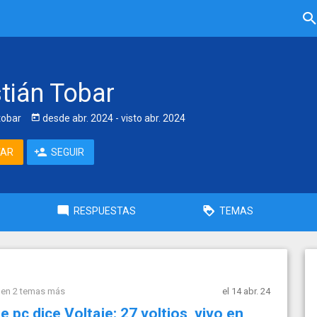
tián Tobar
tobar
desde
abr. 2024
- visto
abr. 2024
TAR
SEGUIR
RESPUESTAS
TEMAS
 en 2 temas más
el 14 abr. 24
 pc dice Voltaje: 27 voltios, vivo en