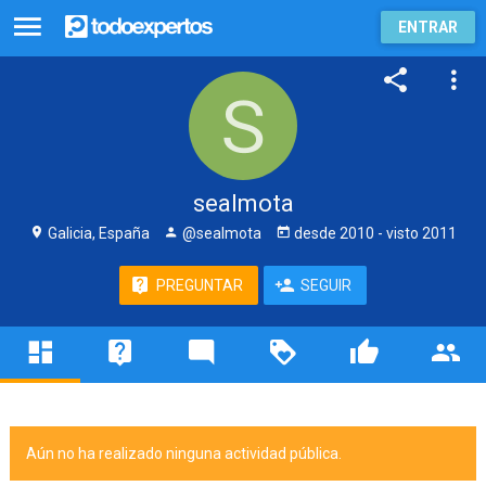
ENTRAR
sealmota
Galicia, España
@sealmota
desde
2010
- visto
2011
PREGUNTAR
SEGUIR
Aún no ha realizado ninguna actividad pública.