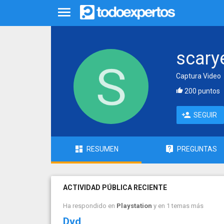
scary
Captura Video
200 puntos
SEGUIR
RESUMEN
PREGUNTAS
ACTIVIDAD PÚBLICA RECIENTE
Ha respondido en
Playstation
y en 1 temas más
Dvd