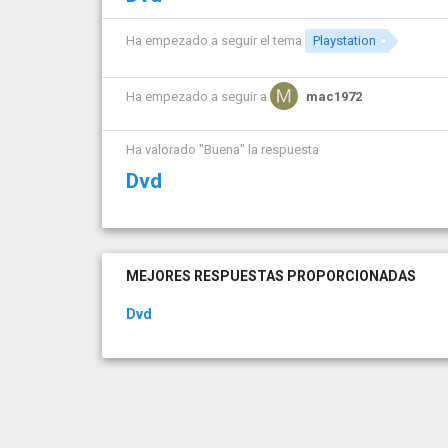
Ha empezado a seguir el tema
Playstation
Ha empezado a seguir a
mac1972
Ha valorado "Buena" la respuesta
Dvd
MEJORES RESPUESTAS PROPORCIONADAS
Dvd