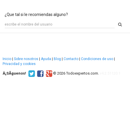
¿Que tal si le recomiendas alguno?
Inicio
|
Sobre nosotros
|
Ayuda
|
Blog
|
Contacto
|
Condiciones de uso
|
Privacidad y cookies
Â¡SÃ­guenos!
© 2026 Todoexpertos.com.
v4.2.51120.1