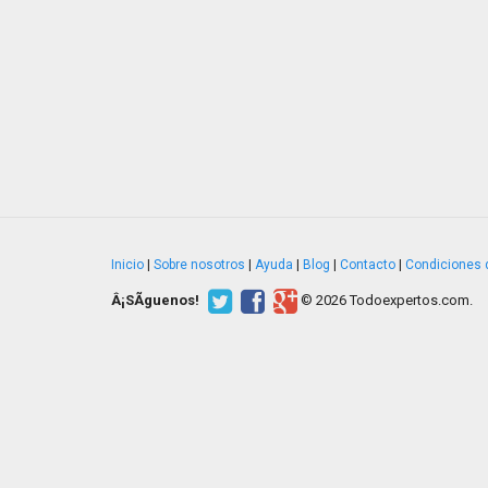
Inicio
|
Sobre nosotros
|
Ayuda
|
Blog
|
Contacto
|
Condiciones 
Â¡SÃ­guenos!
© 2026 Todoexpertos.com.
v