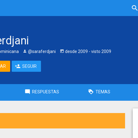
rdjani
ominicana
@saraferdjani
desde
2009
- visto
2009
TAR
SEGUIR
RESPUESTAS
TEMAS