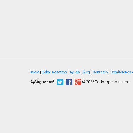
Inicio
|
Sobre nosotros
|
Ayuda
|
Blog
|
Contacto
|
Condiciones 
Â¡SÃ­guenos!
© 2026 Todoexpertos.com.
v