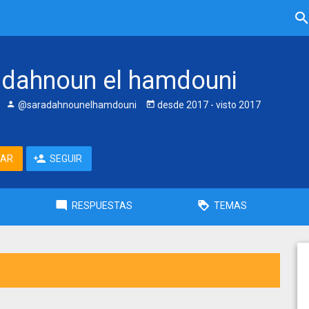
dahnoun el hamdouni
@saradahnounelhamdouni
desde
2017
- visto
2017
TAR
SEGUIR
RESPUESTAS
TEMAS