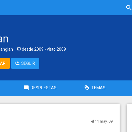
an
angian
desde
2009
- visto
2009
TAR
SEGUIR
RESPUESTAS
TEMAS
el 11 may. 09