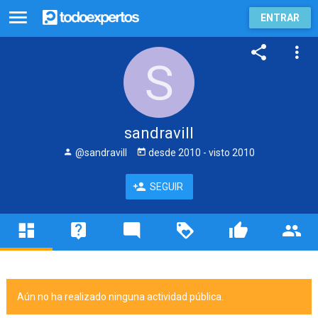
ENTRAR
sandravill
@sandravill
desde
2010
- visto
2010
SEGUIR
Aún no ha realizado ninguna actividad pública.