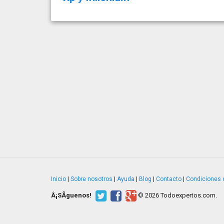
Inicio
|
Sobre nosotros
|
Ayuda
|
Blog
|
Contacto
|
Condiciones 
Â¡SÃ­guenos!
© 2026 Todoexpertos.com.
v