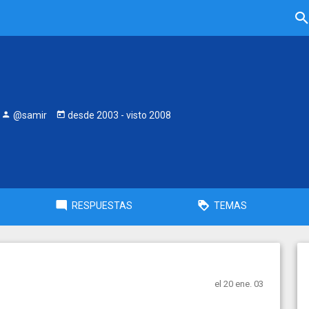
@samir
desde
2003
- visto
2008
RESPUESTAS
TEMAS
el 20 ene. 03