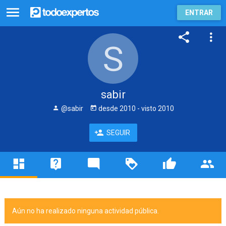
ENTRAR
sabir
@sabir
desde
2010
- visto
2010
SEGUIR
Aún no ha realizado ninguna actividad pública.