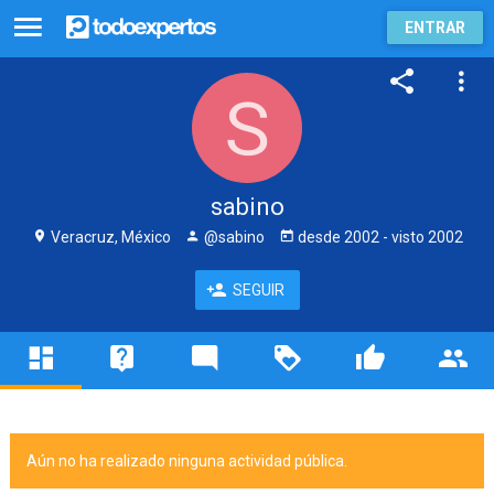
ENTRAR
sabino
Veracruz, México
@sabino
desde
2002
- visto
2002
SEGUIR
Aún no ha realizado ninguna actividad pública.