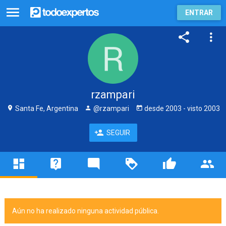
ENTRAR
rzampari
Santa Fe, Argentina
@rzampari
desde
2003
- visto
2003
SEGUIR
Aún no ha realizado ninguna actividad pública.