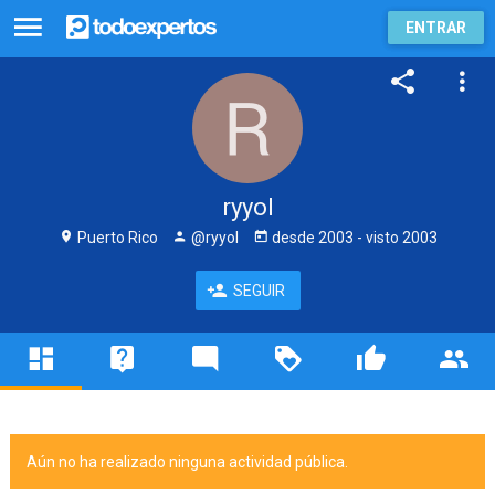
ENTRAR
ryyol
Puerto Rico
@ryyol
desde
2003
- visto
2003
SEGUIR
Aún no ha realizado ninguna actividad pública.