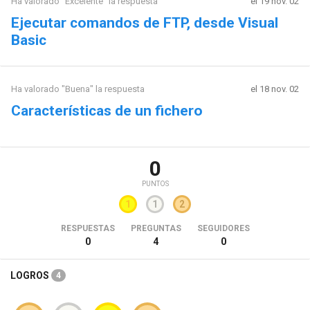
Ha valorado "Excelente" la respuesta
el 19 nov. 02
Ejecutar comandos de FTP, desde Visual
Basic
Ha valorado "Buena" la respuesta
el 18 nov. 02
Características de un fichero
0
PUNTOS
1
1
2
RESPUESTAS
PREGUNTAS
SEGUIDORES
0
4
0
LOGROS
4