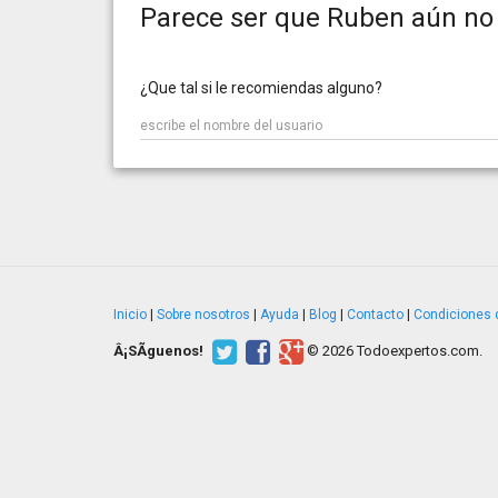
Parece ser que Ruben aún no 
¿Que tal si le recomiendas alguno?
Inicio
|
Sobre nosotros
|
Ayuda
|
Blog
|
Contacto
|
Condiciones 
Â¡SÃ­guenos!
© 2026 Todoexpertos.com.
v