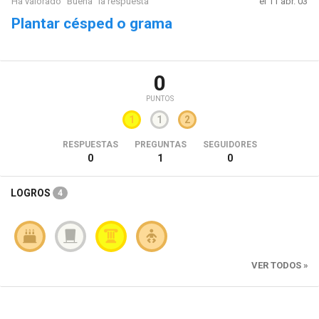
Ha valorado "Buena" la respuesta
el 11 abr. 03
Plantar césped o grama
0
PUNTOS
1
1
2
RESPUESTAS
PREGUNTAS
SEGUIDORES
0
1
0
LOGROS
4
VER TODOS »