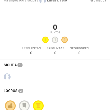
el 5 mar. 03
Ha empezado a seguir a
Lucas Dasso
0
PUNTOS
1
1
1
RESPUESTAS
PREGUNTAS
SEGUIDORES
0
0
0
SIGUE A
1
LOGROS
3