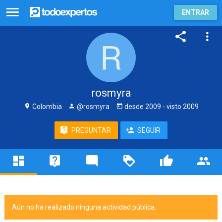
ENTRAR
rosmyra
Colombia
@rosmyra
desde
2009
- visto
2009
PREGUNTAR
SEGUIR
Aún no ha realizado ninguna actividad pública.