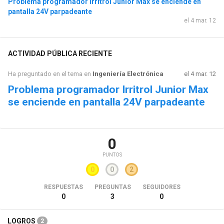
Problema programador Irritrol Junior Max se enciende en
pantalla 24V parpadeante
el 4 mar. 12
ACTIVIDAD PÚBLICA RECIENTE
Ha preguntado en el tema en
Ingeniería Electrónica
el 4 mar. 12
Problema programador Irritrol Junior Max
se enciende en pantalla 24V parpadeante
0
PUNTOS
0
0
2
RESPUESTAS
PREGUNTAS
SEGUIDORES
0
3
0
LOGROS
2