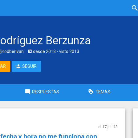
Rodríguez Berzunza
@rodberivan
desde
2013
- visto
2013
TAR
SEGUIR
RESPUESTAS
TEMAS
el 17 jul. 13
 fecha y hora no me funciona con