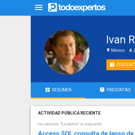
Ivan 
México
PREGUN
RESUMEN
PREGUNTAS
ACTIVIDAD PÚBLICA RECIENTE
Ha valorado "Excelente" la respuesta
Access SQL consulta de lapso de