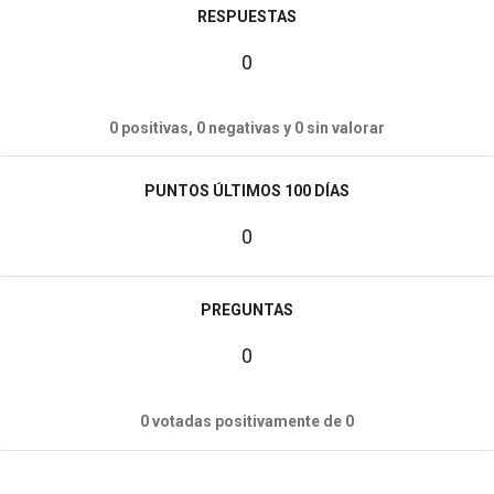
RESPUESTAS
0
0 positivas, 0 negativas y 0 sin valorar
PUNTOS ÚLTIMOS 100 DÍAS
0
PREGUNTAS
0
0 votadas positivamente de 0